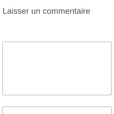
Laisser un commentaire
Votre adresse e-mail ne sera pas publiée.
Les champs
obligatoires sont indiqués avec
*
Commentaire
*
Nom