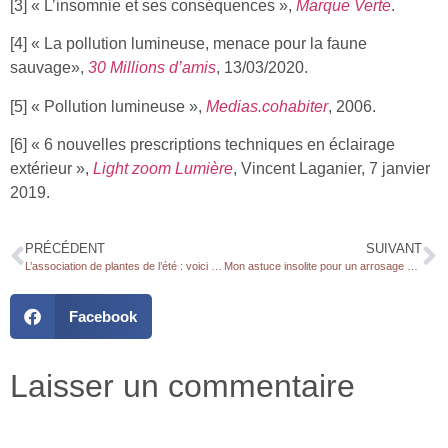
[3] « L’insomnie et ses conséquences »,
Marque Verte
.
[4] « La pollution lumineuse, menace pour la faune
sauvage»,
30 Millions d’amis
, 13/03/2020.
[5] « Pollution lumineuse »,
Medias.cohabiter
, 2006.
[6] « 6 nouvelles prescriptions techniques en éclairage
extérieur »,
Light zoom Lumière
, Vincent Laganier, 7 janvier
2019.
PRÉCÉDENT
SUIVANT
L’association de plantes de l’été : voici le trio gagnant
Mon astuce insolite pour un arrosage autonome, avec 2 ingrédients
Facebook
Laisser un commentaire
Votre adresse e-mail ne sera pas publiée.
Les champs