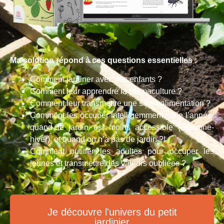
Ma solution répond à ces questions essentielles :
Comment jardiner avec des enfants ?
Comment leur apprendre la permaculture ?
Comment leur transmettre une saine alimentation ?
Comment les occuper intelligemment toute l’année,
quand le jardin est moins accessible (automne-
hiver), et quand on n’a pas de jardin ?!
Comment outiller les adultes pour occuper les
jeunes et transmettre des valeurs oubliées ?
Je découvre l'univers du petit
jardinier