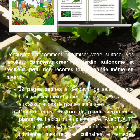
Découvrez ici comment maximiser votre surface, vos
récoltes,
comment créer un jardin autonome et
résilient, pour des récoltes toute l’année même en
hiver :
32 pages pépites
à découvrir de toute urgence
pour récolter toute l’année comme les pros grâce
aux associations de plantes maîtrisées.
Chaque mois, un trio de plante vertueux à
planter
, au balcon ou en pleine terre. Avec TOUT :
du semis aux récoltes, les variétés anciennes à
privilégier, mes recettes culinaires et remèdes