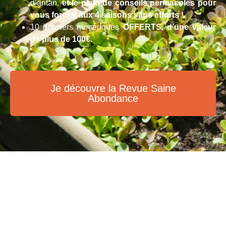
d’antan,
et le plein de conseils permacoles pour
vous former aux 4 saisons sans efforts !
10 dossiers numériques
OFFERTS, d’une valeur
de plus de 100€.
Je découvre la Revue Saine
Abondance