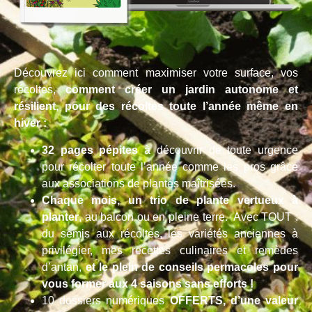
Découvrez ici comment maximiser votre surface, vos
récoltes,
comment créer un jardin autonome et
résilient, pour des récoltes toute l’année même en
hiver :
32 pages pépites
à découvrir de toute urgence
pour récolter toute l’année comme les pros grâce
aux associations de plantes maîtrisées.
Chaque mois, un trio de plante vertueux à
planter
, au balcon ou en pleine terre. Avec TOUT :
du semis aux récoltes, les variétés anciennes à
privilégier, mes recettes culinaires et remèdes
d’antan,
et le plein de conseils permacoles pour
vous former aux 4 saisons sans efforts !
10 dossiers numériques
OFFERTS, d’une valeur