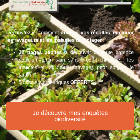
Découvrez ici comment
doubler vos récoltes, diminuer
les ravageurs et les maladies du potager
:
32 pages pépites
à découvrir de toute urgence
pour un jardin sain sans produit chimique : les
insectes et les fleurs sauvages pour soigner le
jardin !
5 dossiers numériques
OFFERTS
Je découvre mes enquêtes
biodiversité