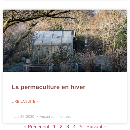
La permaculture en hiver
LIRE LA SUITE »
mars 26, 2020
Aucun commentaire
« Précédent
1
2
3
4
5
Suivant »