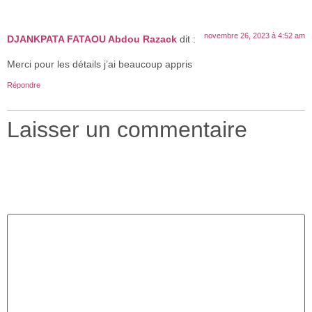
novembre 26, 2023 à 4:52 am
DJANKPATA FATAOU Abdou Razack
dit :
Merci pour les détails j’ai beaucoup appris
Répondre
Laisser un commentaire
Votre adresse e-mail ne sera pas publiée.
Les champs
obligatoires sont indiqués avec
*
Commentaire
*