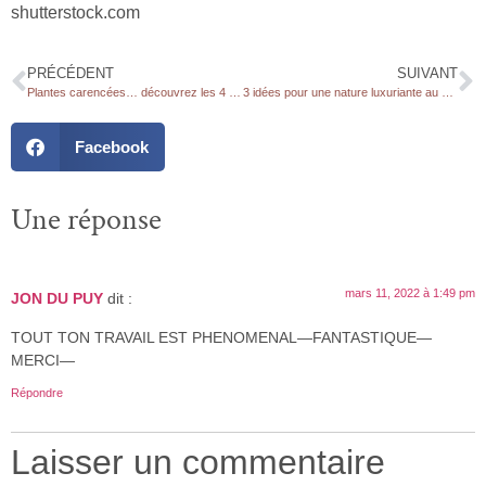
shutterstock.com
PRÉCÉDENT
SUIVANT
Plantes carencées… découvrez les 4 signes précurseurs pour agir à temps
3 idées pour une nature luxuriante au balcon ou dans un petit jardin
Facebook
Une réponse
mars 11, 2022 à 1:49 pm
JON DU PUY
dit :
TOUT TON TRAVAIL EST PHENOMENAL—FANTASTIQUE—
MERCI—
Répondre
Laisser un commentaire