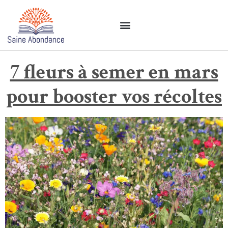
Nos revues permacoles
Nos livres permacoles
Espace permaculture
7 fleurs à semer en mars
pour booster vos récoltes