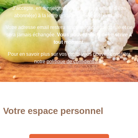
J’accepte, en renseignant mon adresse email, d’être
abonné(e) à la lettre gratuite de
Saine Abondance.
Votre adresse email restera strictement confidentielle et ne
sera jamais échangée.
Vous pouvez vous désinscrire à
tout moment.
Pour en savoir plus sur vos droits vous pouvez consulter
notre
politique de confidentialité
Votre espace personnel