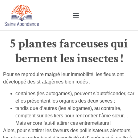
Nos revues permacoles
Nos livres permacoles
Espace permaculture
5 plantes farceuses qui
bernent les insectes !
Pour se reproduire malgré leur immobilité, les fleurs ont
développé des stratagèmes bien rodés :
certaines (les autogames), peuvent s’autoféconder, car
elles présentent les organes des deux sexes ;
tandis que d’autres (les allogames), au contraire,
comptent sur des tiers pour rencontrer l’âme sœur…
Mais encore faut-il attirer ces entremetteurs !
Alors, pour s’attirer les faveurs des pollinisateurs alentours,
les plantes redoublent d’inventivité et d’ingéniosité, quitte à