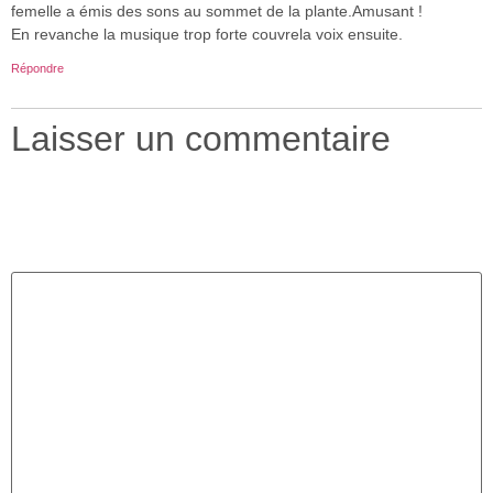
femelle a émis des sons au sommet de la plante.Amusant !
En revanche la musique trop forte couvrela voix ensuite.
Répondre
Laisser un commentaire
Votre adresse e-mail ne sera pas publiée.
Les champs
obligatoires sont indiqués avec
*
Commentaire
*