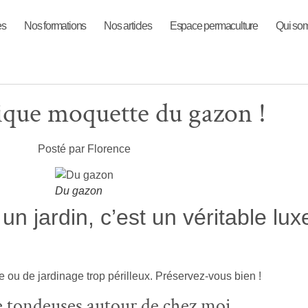
es
Nos formations
Nos articles
Espace permaculture
Qui so
ique moquette du gazon !
Posté par Florence
Du gazon
n jardin, c’est un véritable lux
ge ou de jardinage trop périlleux. Préservez-vous bien !
de tondeuses autour de chez moi