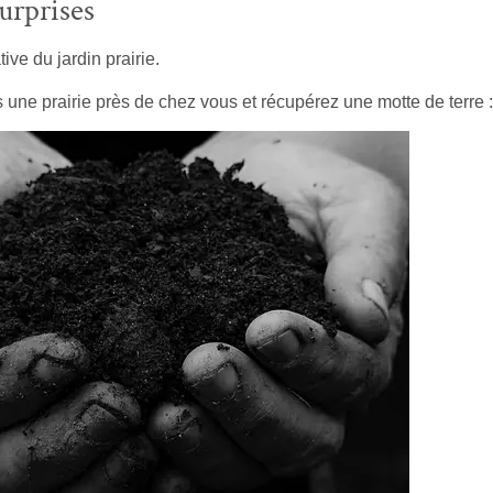
surprises
ive du jardin prairie.
s une prairie près de chez vous et récupérez une motte de terre :