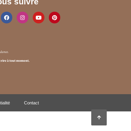
us suivre
ndance
.
crire à tout moment.
ialité
Contact