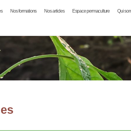
es
Nos formations
Nos articles
Espace permaculture
Qui so
ues