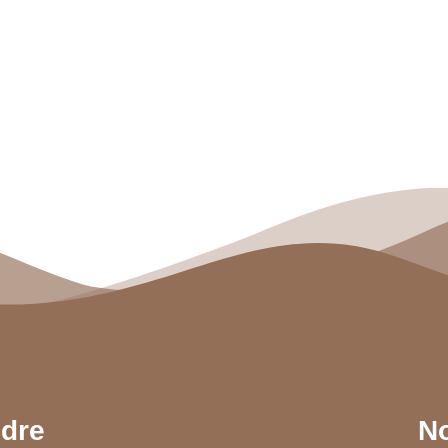
ndre
No