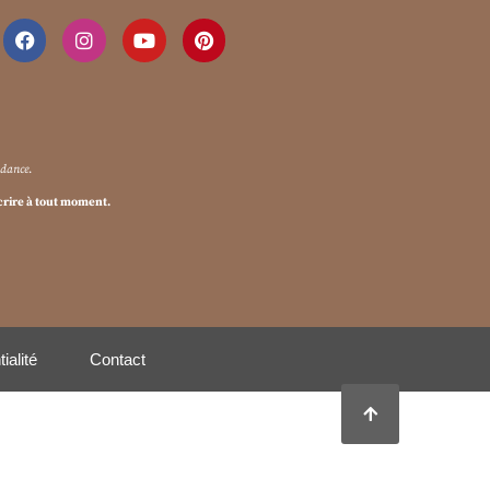
ndance
.
crire à tout moment.
ialité
Contact