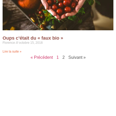
Oups c’était du « faux bio »
Florence
octobre 15, 2018
Lire la suite »
« Précédent
1
2
Suivant »